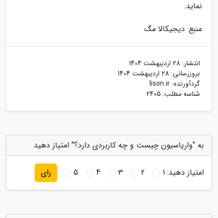
نماید.
منبع: دیجیکالا مگ
انتشار:
28 اردیبهشت 1404
بروزرسانی:
28 اردیبهشت 1404
گردآورنده:
lison.ir
شناسه مطلب: 2405
به "واریاسیون چیست و چه کاربردی دارد؟" امتیاز دهید
امتیاز دهید:
1
2
3
4
5
رای