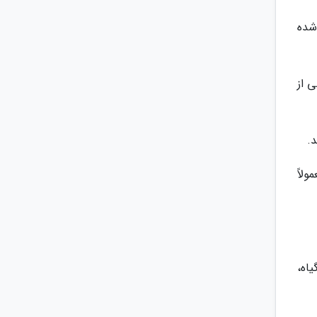
شده
 از
د.
لاً
رشد گیاه،