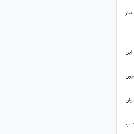
نیاز
این
 با فرمولاسیون
وان
سر،