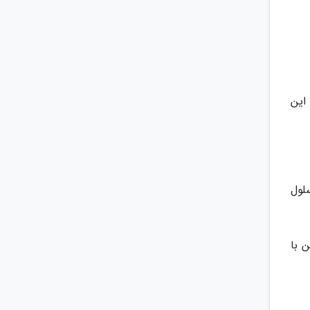
این
لول
 با