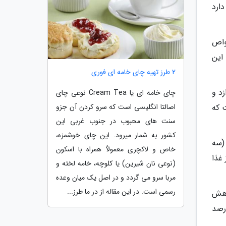
 قاشق غذاخوری از آن 7 گرم فیبر دارد
واص
این
2 طرز تهیه چای خامه ای فوری
د و
چای خامه ای یا Cream Tea نوعی چای
اصالتا انگلیسی است که سرو کردن آن جزو
 که
سنت های محبوب در جنوب غربی این
کشور به شمار میرود. این چای خوشمزه،
، زمانی که افراد مبتلا به دیابت نوع دو، 10 گرم (سه
خاص و لاکچری معمولاً همراه با اسکون
غذا
(نوعی نان شیرین) یا کلوچه، خامه لخته و
مربا سرو می گردد و در اصل یک میان وعده
رسمی است. در این مقاله از در ما طرز...
اهش
دت یک ماه روزانه 30 گرم (7 قاشق چایخوری) تخم شربتی خوردند، 8 درصد