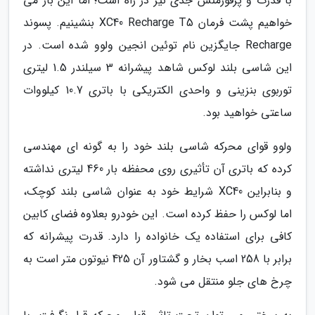
با قدرت و پرفورمنس جدی نیز در راه است؛ اما این بار می
خواهیم پشت فرمان XC40 Recharge T5 بنشینیم. پسوند
Recharge جایگزین نام توئین انجین ولوو شده است. در
این شاسی بلند لوکس شاهد پیشرانه 3 سیلندر 1.5 لیتری
توربوی بنزینی و واحدی الکتریکی با باتری 10.7 کیلووات
ساعتی خواهید بود.
ولوو قوای محرکه شاسی بلند خود را به گونه ای مهندسی
کرده که باتری آن تأثیری روی محفظه بار 460 لیتری نداشته
و بنابراین XC40 شرایط خود به عنوان شاسی بلند کوچک،
اما لوکس را حفظ کرده است. این خودرو بعلاوه فضای کابین
کافی برای استفاده یک خانواده را دارد. قدرت پیشرانه که
برابر با 258 اسب بخار و گشتاور آن 425 نیوتون متر است به
چرخ های جلو منتقل می شود.