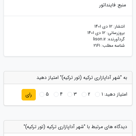
منبع: فاینداتور
انتشار:
12 دی 1401
بروزرسانی:
12 دی 1401
گردآورنده:
lison.ir
شناسه مطلب: 2161
به "شهر آداپازاری ترکیه (تور ترکیه)" امتیاز دهید
امتیاز دهید:
1
2
3
4
5
رای
دیدگاه های مرتبط با "شهر آداپازاری ترکیه (تور ترکیه)"