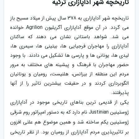
تاریخچه شهر آداپازاری ترکیه
تاریخچه شهر آداپازاری به 378 سال پیش از میلاد مسیح باز
می گردد. در آن موقع آداپازاری آگریلیون Agrilion خوانده
می شد. شواهد باستانی نشان می دهند که ساکنان
آداپازاری را مهاجران فرجیایی ها، بیتینی ها، سیمری ها،
لیدی ها، یونانی ها و پارسی ها تشکیل می دادند. با وجود
حضور مهاجران با فرهنگ و پیشینه های مختلف به مرور
مردم این منطقه از بیزانس، هلنیست، رومیان و یونانیان
الگوبرداری کردند و در حقیقت بیشترین تاثیر را از آنها
پذیرفتند.
یکی از قدیمی ترین بناهای تاریخی موجود در آداپازاری
ژوستینین Justinian نام دارد که به دستور امپراتور روم شرقی
ژوستینین یکم ساخته شد و همین موضوع هم علتی افزون
بر تاثیرپذیری مردم آداپازاری از رومیان بود. از نظر تاریخی