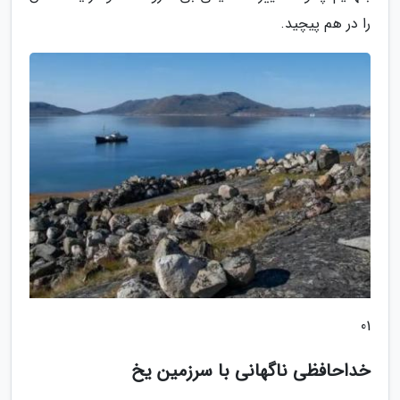
را در هم پیچید.
01
خداحافظی ناگهانی با سرزمین یخ