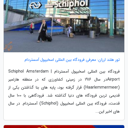
تور هلند ارزان: معرفی فرودگاه بین المللی اسخیپول آمستردام
فرودگاه بین المللی اسخیپول آمستردام | Schiphol Amsterdam
Airportدر سال 1916 در زمینی کشاورزی که در منطقه هارلمیر
(Haarlemmermeer) قرار گرفته بود، پایه های بنا گذاشتن یکی از
قدیمی ترین فرودگاه های دنیا گذاشته شد. فرودگاهی با 100 سال
قدمت، فرودگاه بین المللی اسخیپول (Schiphol) آمستردام. در سال
های اخیر این...