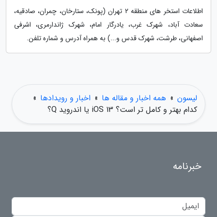
اطلاعات استخر های منطقه 2 تهران (پونک، ستارخان، چمران، صادقیه،
سعادت آباد، شهرک غرب، یادرگار امام، شهرک ژاندارمری، اشرفی
اصفهانی، طرشت، شهرک قدس و...) به همراه آدرس و شماره تلفن.
لیسون
»
همه اخبار و مقاله ها
»
اخبار و رویدادها
»
کدام بهتر و کامل تر است؟ iOS 13 یا اندروید Q؟
خبرنامه