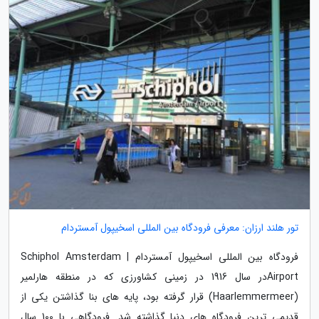
تور هلند ارزان: معرفی فرودگاه بین المللی اسخیپول آمستردام
فرودگاه بین المللی اسخیپول آمستردام | Schiphol Amsterdam
Airportدر سال 1916 در زمینی کشاورزی که در منطقه هارلمیر
(Haarlemmermeer) قرار گرفته بود، پایه های بنا گذاشتن یکی از
قدیمی ترین فرودگاه های دنیا گذاشته شد. فرودگاهی با 100 سال