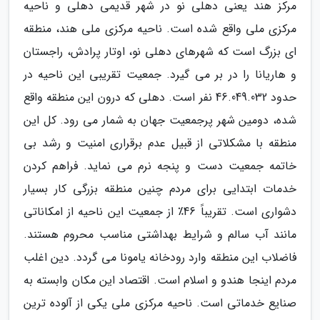
مرکز هند یعنی دهلی نو در شهر قدیمی دهلی و ناحیه
مرکزی ملی واقع شده است. ناحیه مرکزی ملی هند، منطقه
ای بزرگ است که شهرهای دهلی نو، اوتار پرادش، راجستان
و هاریانا را در بر می گیرد. جمعیت تقریبی این ناحیه در
حدود 46.049.032 نفر است. دهلی که درون این منطقه واقع
شده، دومین شهر پرجمعیت جهان به شمار می رود. کل این
منطقه با مشکلاتی از قبیل عدم برقراری امنیت و رشد بی
خاتمه جمعیت دست و پنجه نرم می نماید. فراهم کردن
خدمات ابتدایی برای مردم چنین منطقه بزرگی کار بسیار
دشواری است. تقریباً 46٪ از جمعیت این ناحیه از امکاناتی
مانند آب سالم و شرایط بهداشتی مناسب محروم هستند.
فاضلاب این منطقه وارد رودخانه یامونا می گردد. دین اغلب
مردم اینجا هندو و اسلام است. اقتصاد این مکان وابسته به
صنایع خدماتی است. ناحیه مرکزی ملی یکی از آلوده ترین