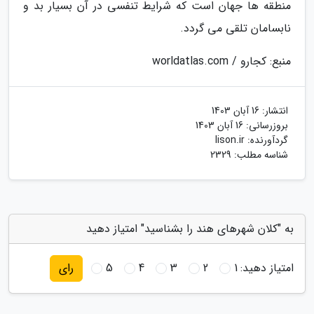
منطقه ها جهان است که شرایط تنفسی در آن بسیار بد و
نابسامان تلقی می گردد.
منبع: کجارو / worldatlas.com
انتشار:
16 آبان 1403
بروزرسانی:
16 آبان 1403
گردآورنده:
lison.ir
شناسه مطلب: 2329
به "کلان شهرهای هند را بشناسید" امتیاز دهید
امتیاز دهید:
1
2
3
4
5
رای