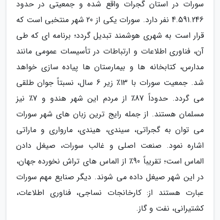
سورات در استان گجرات واقع شده و جمعیتی در حدود
4.591.246 نفر دارد. سورات یکی از 20 شهر منتخبی است که
قرار است به شهری هوشمند تبدیل گردد؛ برنامه ای که طی
آن، فناوری اطلاعات و ارتباطات در تأسیسات عمومی مانند
مدارس، کتابخانه ها و بیمارستان ها پیاده سازی خواهد
شد. جمعیت سورات با 13٪ زیر 6 سال، نسبتاً جوان طلقی
می گردد. حدوداً 87٪ از مردم این شهر هندو و 7٪ نیز
مسلمان هستند. از جمله رایج ترین زبان های شهر سورات
می توان به گجراتی، سیندی، هیندی، مارواری و ماراتی
اشاره نمود. صنعت اصلی و غالب سورات، صیغل دادن
الماس است؛ تقریباً 90٪ از الماس های تراش نخورده جهان،
در این شهر صیغل داده می شوند. دیگر صنایع مهم سورات
عبارت هستند از: کارخانجات نساجی، فناوری اطلاعات،
کشتیرانی، نفت و گاز.