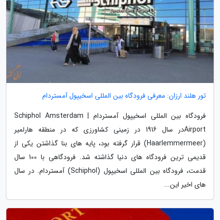
تور هلند ارزان: معرفی فرودگاه بین المللی اسخیپول آمستردام
فرودگاه بین المللی اسخیپول آمستردام | Schiphol Amsterdam
Airportدر سال 1916 در زمینی کشاورزی که در منطقه هارلمیر
(Haarlemmermeer) قرار گرفته بود، پایه های بنا گذاشتن یکی از
قدیمی ترین فرودگاه های دنیا گذاشته شد. فرودگاهی با 100 سال
قدمت، فرودگاه بین المللی اسخیپول (Schiphol) آمستردام. در سال
های اخیر این...