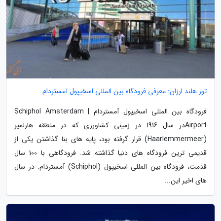
تور هلند ارزان: معرفی فرودگاه بین المللی اسخیپول آمستردام
فرودگاه بین المللی اسخیپول آمستردام | Schiphol Amsterdam
Airportدر سال 1916 در زمینی کشاورزی که در منطقه هارلمیر
(Haarlemmermeer) قرار گرفته بود، پایه های بنا گذاشتن یکی از
قدیمی ترین فرودگاه های دنیا گذاشته شد. فرودگاهی با 100 سال
قدمت، فرودگاه بین المللی اسخیپول (Schiphol) آمستردام. در سال
های اخیر این...