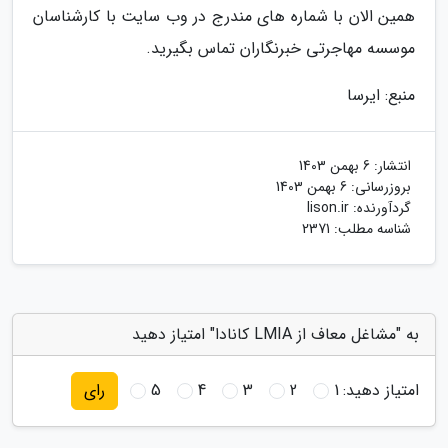
همین الان با شماره های مندرج در وب سایت با کارشناسان
موسسه مهاجرتی خبرنگاران تماس بگیرید.
منبع: ایرسا
انتشار:
6 بهمن 1403
بروزرسانی:
6 بهمن 1403
گردآورنده:
lison.ir
شناسه مطلب: 2371
به "مشاغل معاف از LMIA کانادا" امتیاز دهید
امتیاز دهید:
1
2
3
4
5
رای