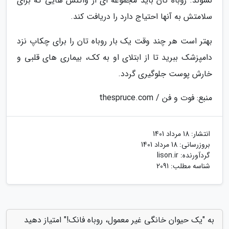
نشوند. روباه تان باید مجموعه ای از واکنس هایی که برای
سلامتش به آنها احتیاج دارد را دریافت کند.
بهتر است هر چند وقت یک بار روباه تان را برای چکاپ نزد
دامپزشک ببرید تا از ابتلای او به کک، بیماری های قلبی و
خارش پوست جلوگیری گردد.
منبع: فوت و فن / thespruce.com
انتشار:
18 مرداد 1401
بروزرسانی:
18 مرداد 1401
گردآورنده:
lison.ir
شناسه مطلب: 2091
به "یک حیوان خانگی غیر معمول، روباه فانک!" امتیاز دهید