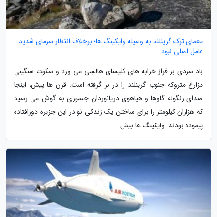
معمای ترک گرینلند به وسیله وایکینگ ها؛ برخلاف انتظار سرمای شدید
عامل اصلی نبود
باد سردی بر فراز خرابه های کلیسای هالسِی می وزد و سکوت سنگینی
مزارع متروکه جنوب گرینلند را در بر گرفته است. قرن ها پیش، اینجا
صدای زنگوله گاوها و هیاهوی دریانوردان جسوری به گوش می رسید
که هزاران کیلومتر را برای ساختن یک زندگی نو در این جزیره دورافتاده
پیموده بودند. وایکینگ ها بیش...